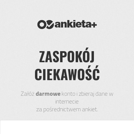
ZASPOKÓJ
CIEKAWOŚĆ
Załóż
darmowe
konto i zbieraj dane w
internecie
za pośrednictwem ankiet.