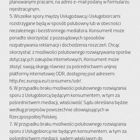
planowanymi pracami, na adres e-mail podany w formularzu
rejestracyjnym.
5. Wszelkie spory między Usługodawcą i Usługobiorcami
rozstrzygane będą w sposób polubowny lub w obecności
niezależnego i bezstronnego mediatora. Konsument może
ponadto skorzystać z pozasądowych sposobów
rozpatrywania reklamacji i dochodzenia roszczeń. Chcąc
skorzystać z możliwości polubownego rozwiązywania sporów
dotyczących zakupów internetowych, Konsument może
złożyć swoją skargę również za pośrednictwem unijnej
platformy internetowej ODR, dostępnej pod adresem:
http://ec.europa.eu/consumers/odr/.
6. W przypadku braku możliwości polubownego rozwiązania
sporu z Usługobiorcą będącym konsumentem, w tym za
pośrednictwem mediacji, właściwość Sądu określana będzie
według przepisów powszechnie obowiązujących w
Rzeczpospolitej Polskiej.
7. W przypadku braku możliwości polubownego rozwiązania
sporu z Usługobiorcą nie będącym konsumentem, w tym za
pośrednictwem mediacji, sądem właściwym do