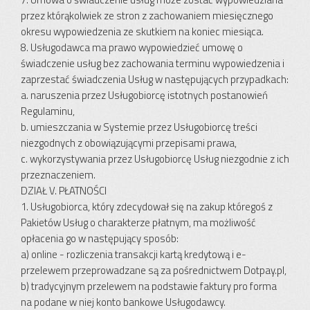
przez którąkolwiek ze stron z zachowaniem miesięcznego
okresu wypowiedzenia ze skutkiem na koniec miesiąca.
8. Usługodawca ma prawo wypowiedzieć umowę o
świadczenie usług bez zachowania terminu wypowiedzenia i
zaprzestać świadczenia Usług w następujących przypadkach:
a. naruszenia przez Usługobiorcę istotnych postanowień
Regulaminu,
b. umieszczania w Systemie przez Usługobiorcę treści
niezgodnych z obowiązującymi przepisami prawa,
c. wykorzystywania przez Usługobiorcę Usług niezgodnie z ich
przeznaczeniem.
DZIAŁ V. PŁATNOŚCI
1. Usługobiorca, który zdecydował się na zakup któregoś z
Pakietów Usług o charakterze płatnym, ma możliwość
opłacenia go w następujący sposób:
a) online - rozliczenia transakcji kartą kredytową i e-
przelewem przeprowadzane są za pośrednictwem Dotpay.pl,
b) tradycyjnym przelewem na podstawie faktury pro forma
na podane w niej konto bankowe Usługodawcy.