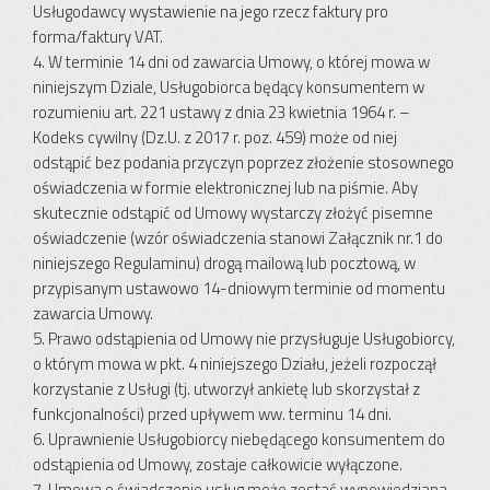
Usługodawcy wystawienie na jego rzecz faktury pro
forma/faktury VAT.
4. W terminie 14 dni od zawarcia Umowy, o której mowa w
niniejszym Dziale, Usługobiorca będący konsumentem w
rozumieniu art. 221 ustawy z dnia 23 kwietnia 1964 r. –
Kodeks cywilny (Dz.U. z 2017 r. poz. 459) może od niej
odstąpić bez podania przyczyn poprzez złożenie stosownego
oświadczenia w formie elektronicznej lub na piśmie. Aby
skutecznie odstąpić od Umowy wystarczy złożyć pisemne
oświadczenie (wzór oświadczenia stanowi Załącznik nr.1 do
niniejszego Regulaminu) drogą mailową lub pocztową, w
przypisanym ustawowo 14-dniowym terminie od momentu
zawarcia Umowy.
5. Prawo odstąpienia od Umowy nie przysługuje Usługobiorcy,
o którym mowa w pkt. 4 niniejszego Działu, jeżeli rozpoczął
korzystanie z Usługi (tj. utworzył ankietę lub skorzystał z
funkcjonalności) przed upływem ww. terminu 14 dni.
6. Uprawnienie Usługobiorcy niebędącego konsumentem do
odstąpienia od Umowy, zostaje całkowicie wyłączone.
7. Umowa o świadczenie usług może zostać wypowiedziana