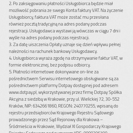
2. Po zaksięgowaniu płatności Usługobiorca będzie miał
możliwość pobrania ze swego Konta faktury VAT. Na życzenie
Usługobiorcy, faktura VAT może zostać mu przesłana
również pocztą tradycyjną na adres podany podczas
rejestracji. Usługodawca wystawi ją wówczas w ciągu 7 dni i
wyśle na adres podany podczas rejestracji.
3. Za datę uiszczenia Opłaty uznaje się dzień wpływu pełnej
należności na rachunek bankowy Usługodawcy.
4. Usługobiorca wyraża zgodę na otrzymywanie faktur VAT, w
formie elektronicznej, bez podpisu odbiorcy.
5. Płatności internetowe dokonywane on-line za
pośrednictwem Serwisu internetowego obsługiwane są za
pośrednictwem platformy Dotpay dostępnej pod adresem
www.dotpay.pl, wykorzystywanej przez firmę Dotpay Spółka
Akcyjna z siedzibą w Krakowie, przy ul. Wielickiej 72, 30-552
Kraków, NIP: 6342661860, REGON: 240770255, wpisaną do
rejestru przedsiębiorców Krajowego Rejestru Sądowego
prowadzonego przez Sąd Rejonowy dla Krakowa –
Śródmieścia w Krakowie, Wydział XI Gospodarczy Krajowego