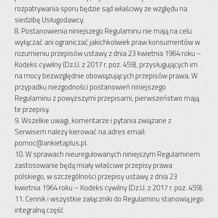
rozpatrywania sporu będzie sąd właściwy ze względu na
siedzibę Usługodawcy.
8. Postanowienia niniejszego Regulaminu nie mają na celu
wyłączać ani ograniczać jakichkolwiek praw konsumentów w
rozumieniu przepisów ustawy z dnia 23 kwietnia 1964 roku –
Kodeks cywilny (Dz.U. z 2017 r. poz. 459), przysługujących im
na mocy bezwzględnie obowiązujących przepisów prawa. W
przypadku niezgodności postanowień niniejszego
Regulaminu z powyższymi przepisami, pierwszeństwo mają
te przepisy.
9. Wszelkie uwagi, komentarze i pytania związane z
Serwisem należy kierować na adres email:
pomoc@ankietaplus.pl
.
10. W sprawach nieuregulowanych niniejszym Regulaminem
zastosowanie będą miały właściwe przepisy prawa
polskiego, w szczególności przepisy ustawy z dnia 23
kwietnia 1964 roku – Kodeks cywilny (Dz.U. z 2017 r. poz. 459).
11. Cennik i wszystkie załączniki do Regulaminu stanowią jego
integralną część