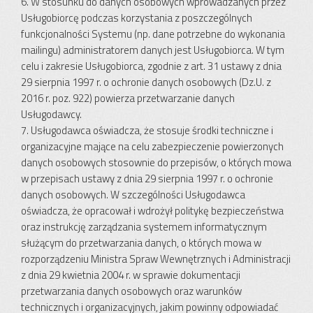
6. W stosunku do danych osobowych wprowadzanych przez
Usługobiorcę podczas korzystania z poszczególnych
funkcjonalności Systemu (np. dane potrzebne do wykonania
mailingu) administratorem danych jest Usługobiorca. W tym
celu i zakresie Usługobiorca, zgodnie z art. 31 ustawy z dnia
29 sierpnia 1997 r. o ochronie danych osobowych (Dz.U. z
2016 r. poz. 922) powierza przetwarzanie danych
Usługodawcy.
7. Usługodawca oświadcza, że stosuje środki techniczne i
organizacyjne mające na celu zabezpieczenie powierzonych
danych osobowych stosownie do przepisów, o których mowa
w przepisach ustawy z dnia 29 sierpnia 1997 r. o ochronie
danych osobowych. W szczególności Usługodawca
oświadcza, że opracował i wdrożył politykę bezpieczeństwa
oraz instrukcję zarządzania systemem informatycznym
służącym do przetwarzania danych, o których mowa w
rozporządzeniu Ministra Spraw Wewnętrznych i Administracji
z dnia 29 kwietnia 2004 r. w sprawie dokumentacji
przetwarzania danych osobowych oraz warunków
technicznych i organizacyjnych, jakim powinny odpowiadać