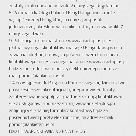
zostały z kolei opisane w Dziale V niniejszego Regulaminu.
8. W ramach każdego Pakietu Usług Usługobiorca może
wykupić Ficzery Usług, których ceny są w sposób
jednoznaczny określone w Cenniku, o którym mowa w pkt. 7
niniejszego działu.
9. Publikacja reklam na stronie www.ankietaplus.pl jest
płatna i wymaga skontaktowania się z Usługodawcą w celu
zawarcia odrębnej umowy za pośrednictwem formularza
kontaktowego umieszczonego na stronie www.ankietaplus.pl
bądź za pośrednictwem poczty elektronicznej na adres e-
mail:
pomoc@ankietaplus.pl
10. Przystąpienie do Programu Partnerskiego będzie możliwe
po wcześniejszej akceptacji odrębnej umowy. Podmioty
zainteresowane współpracą partnerską mogą kontaktować
się z Usługodawcą poprzez stronę www.ankietaplus.pl i
znajdujący się na niej formularz kontaktowy bądź za
pośrednictwem poczty elektronicznej na adres e-mail:
pomoc@ankietaplus.pl
.
Dział III. WARUNKI ŚWIADCZENIA USŁUG