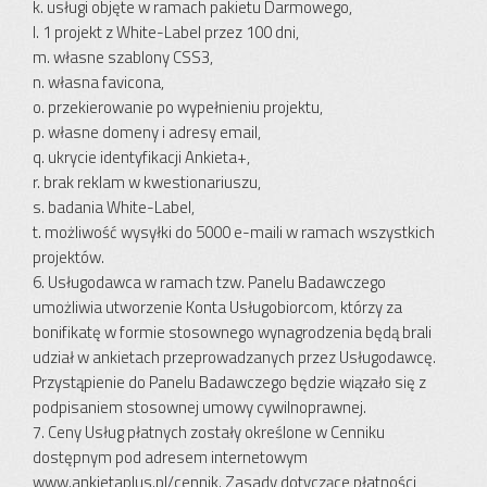
k. usługi objęte w ramach pakietu Darmowego,
l. 1 projekt z White-Label przez 100 dni,
m. własne szablony CSS3,
n. własna favicona,
o. przekierowanie po wypełnieniu projektu,
p. własne domeny i adresy email,
q. ukrycie identyfikacji Ankieta+,
r. brak reklam w kwestionariuszu,
s. badania White-Label,
t. możliwość wysyłki do 5000 e-maili w ramach wszystkich
projektów.
6. Usługodawca w ramach tzw. Panelu Badawczego
umożliwia utworzenie Konta Usługobiorcom, którzy za
bonifikatę w formie stosownego wynagrodzenia będą brali
udział w ankietach przeprowadzanych przez Usługodawcę.
Przystąpienie do Panelu Badawczego będzie wiązało się z
podpisaniem stosownej umowy cywilnoprawnej.
7. Ceny Usług płatnych zostały określone w Cenniku
dostępnym pod adresem internetowym
www.ankietaplus.pl/cennik. Zasady dotyczące płatności