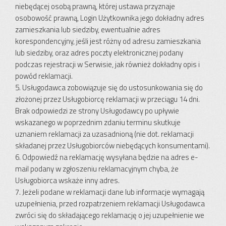
niebędącej osobą prawną, której ustawa przyznaje
osobowość prawną, Login Użytkownika jego dokładny adres
zamieszkania lub siedziby, ewentualnie adres
korespondencyjny, jeśli jest różny od adresu zamieszkania
lub siedziby, oraz adres poczty elektronicznej podany
podczas rejestracji w Serwisie, jak również dokładny opis i
powód reklamacji.
5. Usługodawca zobowiązuje się do ustosunkowania się do
złożonej przez Usługobiorcę reklamacji w przeciągu 14 dni.
Brak odpowiedzi ze strony Usługodawcy po upływie
wskazanego w poprzednim zdaniu terminu skutkuje
uznaniem reklamacji za uzasadnioną (nie dot. reklamacji
składanej przez Usługobiorców niebędących konsumentami).
6. Odpowiedź na reklamację wysyłana będzie na adres e-
mail podany w zgłoszeniu reklamacyjnym chyba, że
Usługobiorca wskaże inny adres.
7. Jeżeli podane w reklamacji dane lub informacje wymagają
uzupełnienia, przed rozpatrzeniem reklamacji Usługodawca
zwróci się do składającego reklamację o jej uzupełnienie we