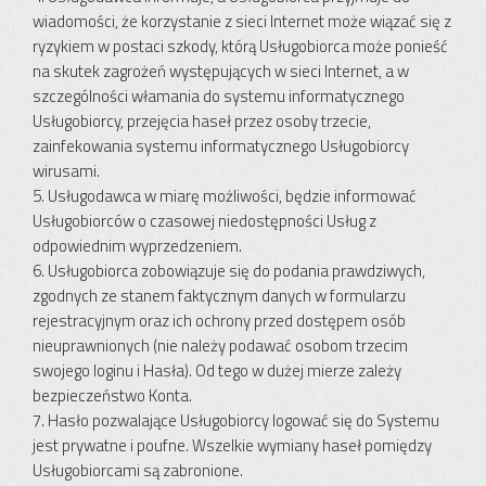
wiadomości, że korzystanie z sieci Internet może wiązać się z
ryzykiem w postaci szkody, którą Usługobiorca może ponieść
na skutek zagrożeń występujących w sieci Internet, a w
szczególności włamania do systemu informatycznego
Usługobiorcy, przejęcia haseł przez osoby trzecie,
zainfekowania systemu informatycznego Usługobiorcy
wirusami.
5. Usługodawca w miarę możliwości, będzie informować
Usługobiorców o czasowej niedostępności Usług z
odpowiednim wyprzedzeniem.
6. Usługobiorca zobowiązuje się do podania prawdziwych,
zgodnych ze stanem faktycznym danych w formularzu
rejestracyjnym oraz ich ochrony przed dostępem osób
nieuprawnionych (nie należy podawać osobom trzecim
swojego loginu i Hasła). Od tego w dużej mierze zależy
bezpieczeństwo Konta.
7. Hasło pozwalające Usługobiorcy logować się do Systemu
jest prywatne i poufne. Wszelkie wymiany haseł pomiędzy
Usługobiorcami są zabronione.