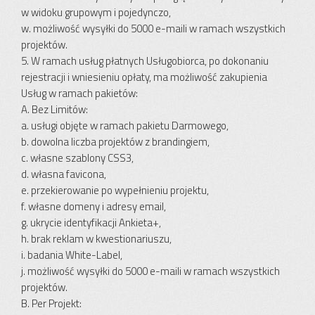
w widoku grupowym i pojedynczo,
w. możliwość wysyłki do 5000 e-maili w ramach wszystkich
projektów.
5. W ramach usług płatnych Usługobiorca, po dokonaniu
rejestracji i wniesieniu opłaty, ma możliwość zakupienia
Usług w ramach pakietów:
A. Bez Limitów:
a. usługi objęte w ramach pakietu Darmowego,
b. dowolna liczba projektów z brandingiem,
c. własne szablony CSS3,
d. własna favicona,
e. przekierowanie po wypełnieniu projektu,
f. własne domeny i adresy email,
g. ukrycie identyfikacji Ankieta+,
h. brak reklam w kwestionariuszu,
i. badania White-Label,
j. możliwość wysyłki do 5000 e-maili w ramach wszystkich
projektów.
B. Per Projekt: