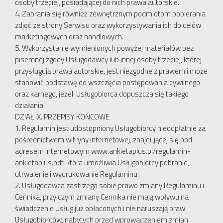
osoby trzeciej, posiadającej do nich prawa autorskie.
4. Zabrania się również zewnętrznym podmiotom pobierania
zdjęć ze strony Serwisu oraz wykorzystywania ich do celów
marketingowych oraz handlowych.
5. Wykorzystanie wymienionych powyżej materiałów bez
pisemnej zgody Usługodawcy lub innej osoby trzeciej, której
przysługują prawa autorskie, jest niezgodne z prawem i może
stanowić podstawę do wszczęcia postępowania cywilnego
oraz karnego, jeżeli Usługobiorca dopuszcza się takiego
działania.
DZIAŁ IX. PRZEPISY KOŃCOWE
1. Regulamin jest udostępniony Usługobiorcy nieodpłatnie za
pośrednictwem witryny internetowej, znajdującej się pod
adresem internetowym www.ankietaplus.pl/regulamin-
ankietaplus.pdf, która umożliwia Usługobiorcy pobranie,
utrwalenie i wydrukowanie Regulaminu.
2. Usługodawca zastrzega sobie prawo zmiany Regulaminu i
Cennika, przy czym zmiany Cennika nie mają wpływu na
świadczenie Usług już opłaconych i nie naruszają praw
Usługobiorców, nabytych przed wprowadzeniem zmian.