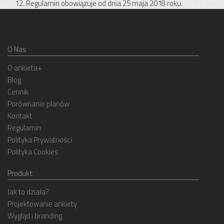
12. Regulamin obowiązuje od dnia 25 maja 2018 roku.
O Nas
O ankieta+
Blog
Cennik
Porównanie planów
Kontakt
Regulamin
Polityka Prywatności
Polityka Cookies
Produkt
Jak to działa?
Projektowanie ankiety
Wygląd i branding