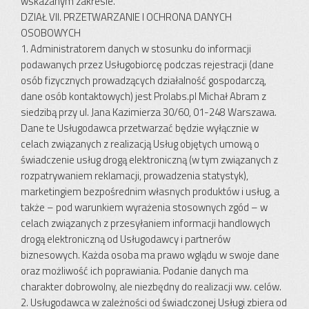
wskazanym zakresie.
DZIAŁ VII. PRZETWARZANIE I OCHRONA DANYCH
OSOBOWYCH
1. Administratorem danych w stosunku do informacji
podawanych przez Usługobiorcę podczas rejestracji (dane
osób fizycznych prowadzących działalność gospodarczą,
dane osób kontaktowych) jest Prolabs.pl Michał Abram z
siedzibą przy ul. Jana Kazimierza 30/60, 01-248 Warszawa.
Dane te Usługodawca przetwarzać będzie wyłącznie w
celach związanych z realizacją Usług objętych umową o
świadczenie usług drogą elektroniczną (w tym związanych z
rozpatrywaniem reklamacji, prowadzenia statystyk),
marketingiem bezpośrednim własnych produktów i usług, a
także – pod warunkiem wyrażenia stosownych zgód – w
celach związanych z przesyłaniem informacji handlowych
drogą elektroniczną od Usługodawcy i partnerów
biznesowych. Każda osoba ma prawo wglądu w swoje dane
oraz możliwość ich poprawiania. Podanie danych ma
charakter dobrowolny, ale niezbędny do realizacji ww. celów.
2. Usługodawca w zależności od świadczonej Usługi zbiera od