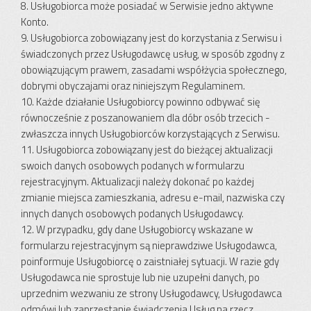
8. Usługobiorca może posiadać w Serwisie jedno aktywne
Konto.
9. Usługobiorca zobowiązany jest do korzystania z Serwisu i
świadczonych przez Usługodawcę usług, w sposób zgodny z
obowiązującym prawem, zasadami współżycia społecznego,
dobrymi obyczajami oraz niniejszym Regulaminem.
10. Każde działanie Usługobiorcy powinno odbywać się
równocześnie z poszanowaniem dla dóbr osób trzecich -
zwłaszcza innych Usługobiorców korzystających z Serwisu.
11. Usługobiorca zobowiązany jest do bieżącej aktualizacji
swoich danych osobowych podanych w formularzu
rejestracyjnym. Aktualizacji należy dokonać po każdej
zmianie miejsca zamieszkania, adresu e-mail, nazwiska czy
innych danych osobowych podanych Usługodawcy.
12. W przypadku, gdy dane Usługobiorcy wskazane w
formularzu rejestracyjnym są nieprawdziwe Usługodawca,
poinformuje Usługobiorcę o zaistniałej sytuacji. W razie gdy
Usługodawca nie sprostuje lub nie uzupełni danych, po
uprzednim wezwaniu ze strony Usługodawcy, Usługodawca
odmówi lub zaprzestanie świadczenia Usług na rzecz