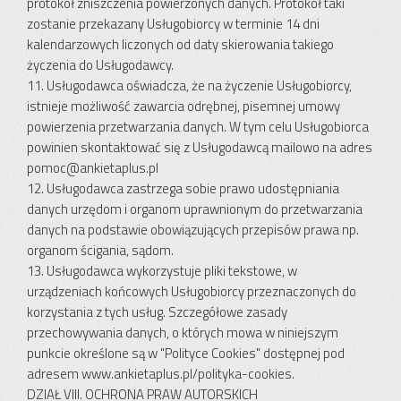
protokół zniszczenia powierzonych danych. Protokół taki
zostanie przekazany Usługobiorcy w terminie 14 dni
kalendarzowych liczonych od daty skierowania takiego
życzenia do Usługodawcy.
11. Usługodawca oświadcza, że na życzenie Usługobiorcy,
istnieje możliwość zawarcia odrębnej, pisemnej umowy
powierzenia przetwarzania danych. W tym celu Usługobiorca
powinien skontaktować się z Usługodawcą mailowo na adres
pomoc@ankietaplus.pl
12. Usługodawca zastrzega sobie prawo udostępniania
danych urzędom i organom uprawnionym do przetwarzania
danych na podstawie obowiązujących przepisów prawa np.
organom ścigania, sądom.
13. Usługodawca wykorzystuje pliki tekstowe, w
urządzeniach końcowych Usługobiorcy przeznaczonych do
korzystania z tych usług. Szczegółowe zasady
przechowywania danych, o których mowa w niniejszym
punkcie określone są w "Polityce Cookies" dostępnej pod
adresem www.ankietaplus.pl/polityka-cookies.
DZIAŁ VIII. OCHRONA PRAW AUTORSKICH