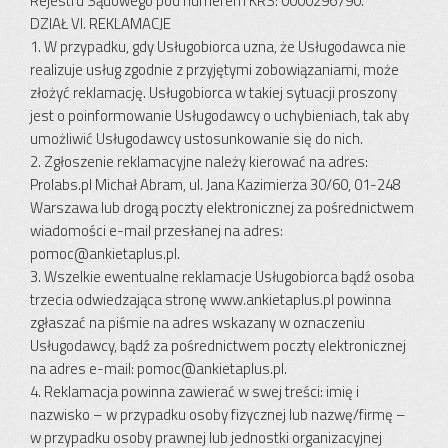
Rejestru Sądowego pod numerem KRS: 0000296790.
DZIAŁ VI. REKLAMACJE
1. W przypadku, gdy Usługobiorca uzna, że Usługodawca nie
realizuje usług zgodnie z przyjętymi zobowiązaniami, może
złożyć reklamację. Usługobiorca w takiej sytuacji proszony
jest o poinformowanie Usługodawcy o uchybieniach, tak aby
umożliwić Usługodawcy ustosunkowanie się do nich.
2. Zgłoszenie reklamacyjne należy kierować na adres:
Prolabs.pl Michał Abram, ul. Jana Kazimierza 30/60, 01-248
Warszawa lub drogą poczty elektronicznej za pośrednictwem
wiadomości e-mail przesłanej na adres:
pomoc@ankietaplus.pl
.
3. Wszelkie ewentualne reklamacje Usługobiorca bądź osoba
trzecia odwiedzająca stronę www.ankietaplus.pl powinna
zgłaszać na piśmie na adres wskazany w oznaczeniu
Usługodawcy, bądź za pośrednictwem poczty elektronicznej
na adres e-mail:
pomoc@ankietaplus.pl
.
4. Reklamacja powinna zawierać w swej treści: imię i
nazwisko – w przypadku osoby fizycznej lub nazwę/firmę –
w przypadku osoby prawnej lub jednostki organizacyjnej