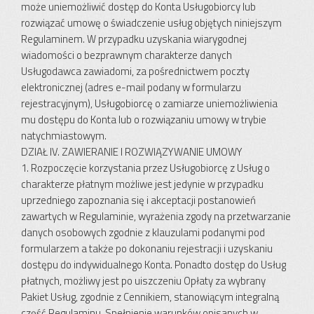
może uniemożliwić dostęp do Konta Usługobiorcy lub
rozwiązać umowę o świadczenie usług objętych niniejszym
Regulaminem. W przypadku uzyskania wiarygodnej
wiadomości o bezprawnym charakterze danych
Usługodawca zawiadomi, za pośrednictwem poczty
elektronicznej (adres e-mail podany w formularzu
rejestracyjnym), Usługobiorcę o zamiarze uniemożliwienia
mu dostępu do Konta lub o rozwiązaniu umowy w trybie
natychmiastowym.
DZIAŁ IV. ZAWIERANIE I ROZWIĄZYWANIE UMOWY
1. Rozpoczęcie korzystania przez Usługobiorcę z Usług o
charakterze płatnym możliwe jest jedynie w przypadku
uprzedniego zapoznania się i akceptacji postanowień
zawartych w Regulaminie, wyrażenia zgody na przetwarzanie
danych osobowych zgodnie z klauzulami podanymi pod
formularzem a także po dokonaniu rejestracji i uzyskaniu
dostępu do indywidualnego Konta. Ponadto dostęp do Usług
płatnych, możliwy jest po uiszczeniu Opłaty za wybrany
Pakiet Usług, zgodnie z Cennikiem, stanowiącym integralną
część Regulaminu. Spełnienie warunków opisanych w