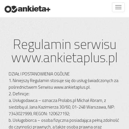
Regulamin serwisu
www.ankietaplus.pl
DZIAŁ I POSTANOWIENIA OGÓLNE
1. Niniejszy Regulamin stosuje się do usług świadczonych za
pośrednictwem Serwisu www.ankietaplus.pl.
2. Definicje:
a. Usługodawca – oznacza Prolabs.pl Michał Abram, z
siedzibą ul. Jana Kazimierza 30/60, 01-248 Warszawa, NIP:
7343027999, REGON: 120627192;
b. Usługobiorca – osoba fizyczna posiadająca pełną zdolność
do czynności prawnych, a także osoba prawna oraz