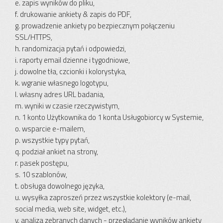
e. zapis wyników do pliku,
f. drukowanie ankiety & zapis do PDF,
g. prowadzenie ankiety po bezpiecznym połączeniu
SSL/HTTPS,
h. randomizacja pytań i odpowiedzi,
i. raporty email dzienne i tygodniowe,
j. dowolne tła, czcionki i kolorystyka,
k. wgranie własnego logotypu,
l. własny adres URL badania,
m. wyniki w czasie rzeczywistym,
n. 1 konto Użytkownika do 1 konta Usługobiorcy w Systemie,
o. wsparcie e-mailem,
p. wszystkie typy pytań,
q. podział ankiet na strony,
r. pasek postępu,
s. 10 szablonów,
t. obsługa dowolnego języka,
u. wysyłka zaproszeń przez wszystkie kolektory (e-mail,
social media, web site, widget, etc.),
v. analiza zebranych danych - przeglądanie wyników ankiety