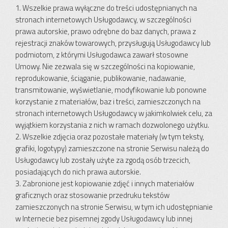
1. Wszelkie prawa wyłączne do treści udostępnianych na
stronach internetowych Usługodawcy, w szczególności
prawa autorskie, prawo odrębne do baz danych, prawa z
rejestracji znaków towarowych, przysługują Usługodawcy lub
podmiotom, z którymi Usługodawca zawarł stosowne
Umowy. Nie zezwala się w szczególności na kopiowanie,
reprodukowanie, ściąganie, publikowanie, nadawanie,
transmitowanie, wyświetlanie, modyfikowanie lub ponowne
korzystanie z materiałów, baz i treści, zamieszczonych na
stronach internetowych Usługodawcy w jakimkolwiek celu, za
wyjątkiem korzystania z nich w ramach dozwolonego użytku.
2. Wszelkie zdjęcia oraz pozostałe materiały (w tym teksty,
grafiki, logotypy) zamieszczone na stronie Serwisu należą do
Usługodawcy lub zostały użyte za zgodą osób trzecich,
posiadających do nich prawa autorskie.
3. Zabronione jest kopiowanie zdjęć i innych materiałów
graficznych oraz stosowanie przedruku tekstów
zamieszczonych na stronie Serwisu, w tym ich udostępnianie
w Internecie bez pisemnej zgody Usługodawcy lub innej