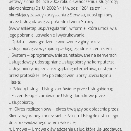
ustawy z dnia 18 lipca 2002 roku o świadczeniu usług drogą
elektroniczną (Dz. U. 2002 Nr 144, poz. 1204 ze zm.), -
określający zasady korzystania z Serwisu, udostępniony
przez Usługodawcę za pośrednictwem Strony
(www.ankietaplus.pl/regulamin), w formie, która umożliwia
jego pobranie, utrwalenie i wydrukowanie;
i. Opłata – wynagrodzenie wnoszone z góry przez
Usługobiorcę za wykupioną Usługę, zgodnie z Cennikiem;
j. System – oprogramowanie zainstalowane na serwerach
Usługodawcy, udostępniane Usługobiorcy na komputerze
Usługobiorcy poprzez przeglądarkę internetową, dostępne
przez protokół HTTPS po zalogowaniu przy użyciu loginu i
Hasła;
k. Pakiety Usług – Usługi zamówione przez Usługobiorcę;
l. Ficzer Usług – zamówione Usługi dodatkowe przez
Usługobiorcę;
m. Okres rozliczeniowy – okres trwający od opłacenia przez
Klienta wybranego przez siebie Pakietu Usług do ostatniego
dnia przewidzianego w tym Pakiecie;
n. Umowa – Umowa o świadczenie usług, które Usługodawca