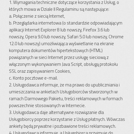
1. Wymagania techniczne dotyczące korzystania z Usług, o
których mowa w Dziale II Regulaminu są następujące:
a. Połączenie z siecią Internet,
b. Przeglądarka internetowa (o standardzie odpowiadającym
aplikacji Internet Explorer 8 lub nowszy, Firefox 3.6 lub
nowszy, Opera 9.0 lub nowszy, Safari 5.0 lub nowszy, Chrome
12.0 lub nowszy) umożliwiająca wyświetlanie na ekranie
komputera dokumentów hipertekstowych (HTML)
powiązanych w sieci Internet przez usługę sieciową z
włączonym wykonywaniem Java Script, obsługą protokołu
SSL oraz zapisywaniem Cookies,
c. Konto pocztowe e-mail.
2. Usługodawca informuje, że ma prawo do upubliczniania i
umieszczania w ankietach Usługobiorców stworzonych w
ramach Darmowego Pakietu, treści reklamowych w formach
powszechnie stosowanych w Internecie.
3. Usługodawca daje alternatywne rozwiązanie dla
Usługobiorcy poprzez korzystanie z Usług płatnych. Wówczas
ankiety będą prywatne i pozbawione treści reklamowych.
4. Usługodawca informuje, a Usługobiorca przyjmuje do