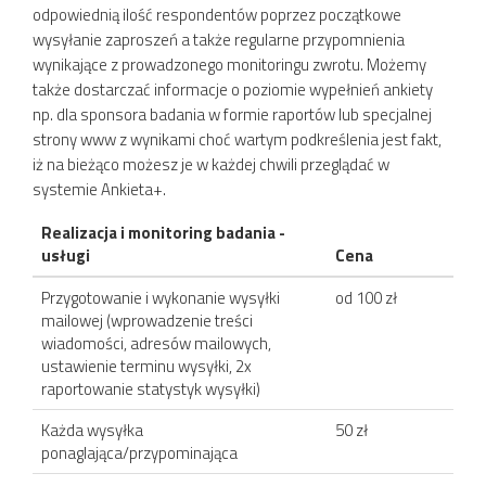
odpowiednią ilość respondentów poprzez początkowe
wysyłanie zaproszeń a także regularne przypomnienia
wynikające z prowadzonego monitoringu zwrotu. Możemy
także dostarczać informacje o poziomie wypełnień ankiety
np. dla sponsora badania w formie raportów lub specjalnej
strony www z wynikami choć wartym podkreślenia jest fakt,
iż na bieżąco możesz je w każdej chwili przeglądać w
systemie Ankieta+.
Realizacja i monitoring badania -
usługi
Cena
Przygotowanie i wykonanie wysyłki
od 100 zł
mailowej (wprowadzenie treści
wiadomości, adresów mailowych,
ustawienie terminu wysyłki, 2x
raportowanie statystyk wysyłki)
Każda wysyłka
50 zł
ponaglająca/przypominająca