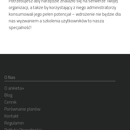
Potrzebujesz aby narzędzie znalazło się na serwerze Twojej
organizacji, a także by korzystający z niego administratorzy
konsumowali jego pełen potencjał – wdrożenie nie będzie dla
nas wyzwaniem a szkolenia użytkowników to nasza
specjalność!
O Nas
O ankieta+
Blog
Cennik
Porównanie planów
Kontakt
Regulamin
Polityka Prywatności