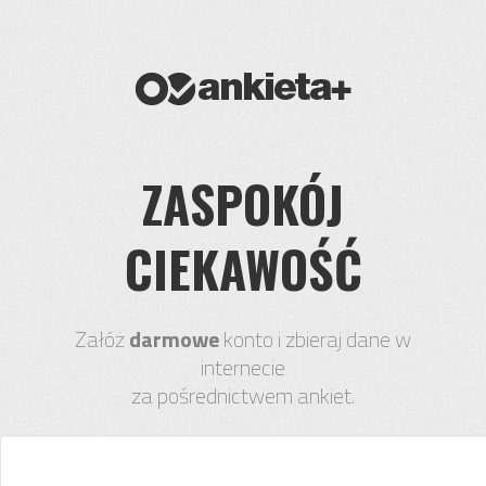
ZASPOKÓJ
CIEKAWOŚĆ
Załóż
darmowe
konto i zbieraj dane w
internecie
za pośrednictwem ankiet.