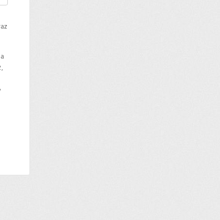
raz
na
,
w