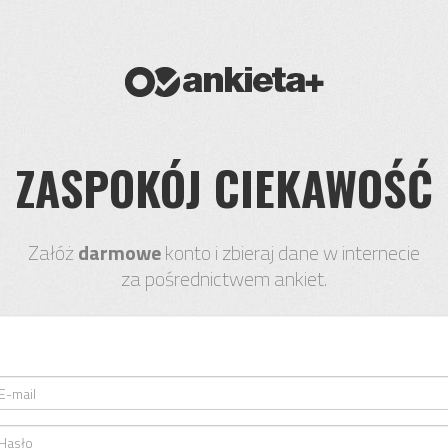
ZASPOKÓJ CIEKAWOŚĆ
Załóż
darmowe
konto i zbieraj dane w internecie
za pośrednictwem ankiet.