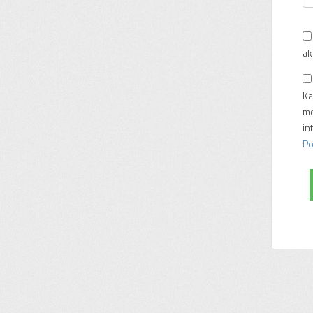
ak
Ka
mo
in
Po