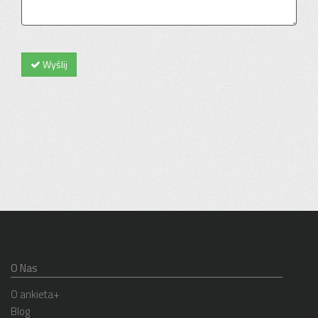
Wyślij
O Nas
O ankieta+
Blog