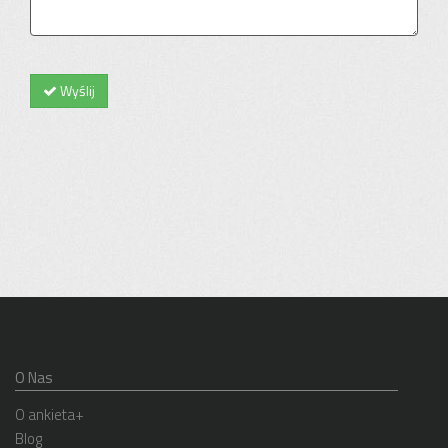
Wyślij
O Nas
O ankieta+
Blog