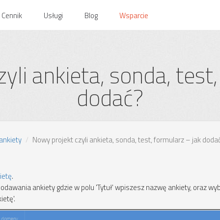
Cennik
Usługi
Blog
Wsparcie
yli ankieta, sonda, test,
dodać?
ankiety
Nowy projekt czyli ankieta, sonda, test, formularz – jak doda
ietę
.
odawania ankiety gdzie w polu 'Tytuł' wpiszesz nazwę ankiety, oraz wy
etę'.