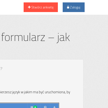
Stwórz ankietę
Zaloguj
 formularz – jak
ć?
bierzesz język w jakim ma być uruchomiona, by