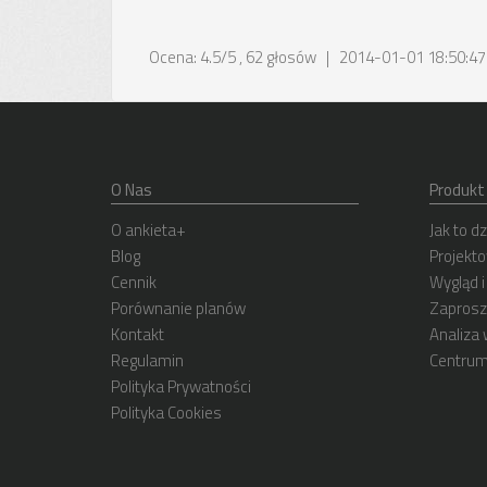
Ocena:
4.5
/
5
,
62
głosów | 2014-01-01 18:50:47
O Nas
Produkt
O ankieta+
Jak to dz
Blog
Projekto
Cennik
Wygląd i
Porównanie planów
Zaprosz
Kontakt
Analiza
Regulamin
Centrum
Polityka Prywatności
Polityka Cookies