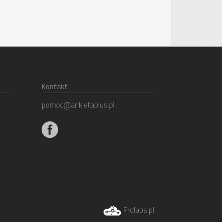
Kontakt
pomoc@ankietaplus.pl
Prolabs.pl