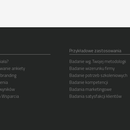
Przykładowe zastosowania
iała?
Badanie wg. Twojej metodologii
wanie ankiety
Badanie wizerunku firmy
 branding
Badanie potrzeb szkoleniowych
enia
Badanie kompetencji
 wyników
Badania marketingowe
 Wsparcia
Badania satysfakcji klientów